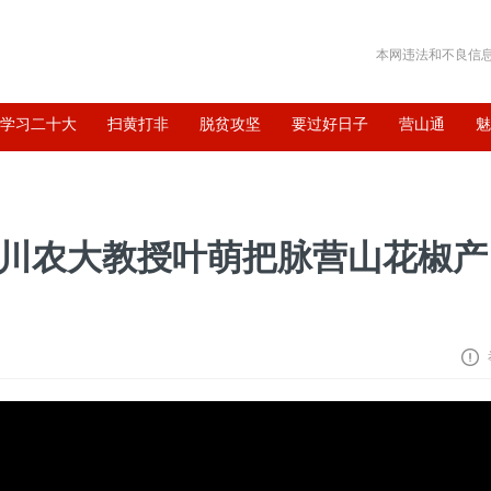
本网违法和不良信息举报
学习二十大
扫黄打非
脱贫攻坚
要过好日子
营山通
—川农大教授叶萌把脉营山花椒产