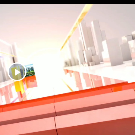
播
放
视
频