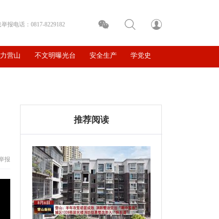
电话：0817-8229182
魅力营山
不文明曝光台
安全生产
学党史
推荐阅读
举报