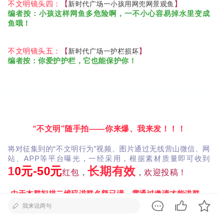
不文明镜头四：
【
】
新时代广场一
小孩用网兜网景观鱼
编者按：小孩这样网鱼多危险啊，一不小心容易掉水里变成
鱼哦！
不文明镜头五：
【
】
新时代广场一
护栏损坏
编者按：
你爱护护栏，它也能保护你！
“不文明”随手拍——你来爆、我来发！！！
将对征集到的“不文明行为”视频、图片通过无线营山微信、网
站、APP等平台曝光，一经采用，根据素材质量即可收到
1
0元-50元
长期有效
红包
，
，
欢迎投稿！
由于本群扫描二维码进群名额已满，需通过邀请才能进群。
也可发至以下邮箱：
“随手拍”作品和文字说明
我来说两句