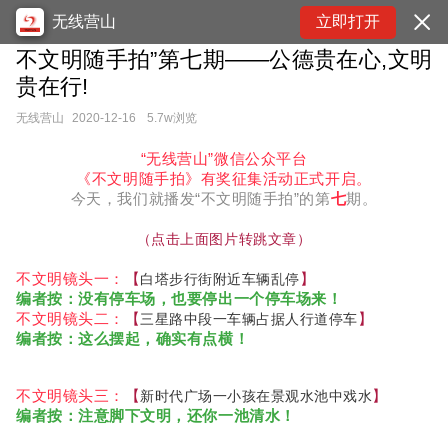
无线营山
立即打开
不文明随手拍”第七期——公德贵在心,文明
贵在行!
无线营山
2020-12-16
5.7w浏览
“无线营山”微信公众平台
《不文明随手拍》有奖征集活动正式开启。
今天，我们就播发
“不文明随手拍”的第
七
期。
（
点击上面图片转跳文章
）
不文明镜头一：
【
】
白塔步行街附近车辆乱停
编者按：没有停车场，也要停出一个停车场来！
不文明镜头二：
【
】
三星路中段一
车辆占据人行道停车
编者按：这么摆起，确实有点横！
不文明镜头三：
【
】
新时代广场一
小孩在景观水池中戏水
编者按：注意脚下文明，还你一池清水！