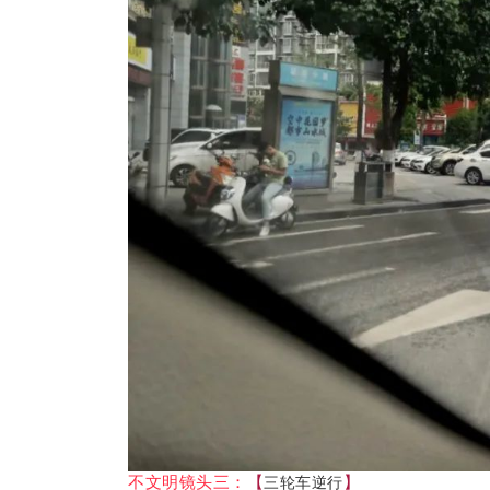
不文明镜头三：
【
】
三轮车逆行