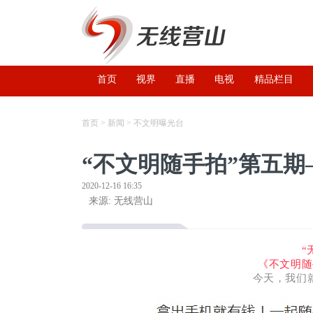
首页
视界
直播
电视
精品栏目
首页
>
新闻
>
不文明曝光台
“不文明随手拍”第五
2020-12-16 16:35
来源: 无线营山
“
《不文明随
今天，我们