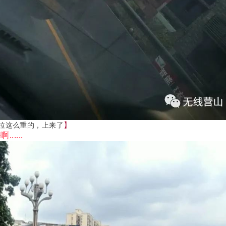
】
拉这么重的，上来了
....