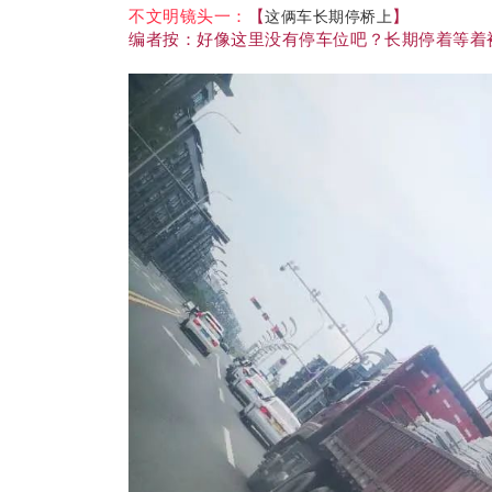
不文明镜头一：
【
】
这俩车长期停桥上
编者按：好像这里没有停车位吧？长期停着等着被拖走