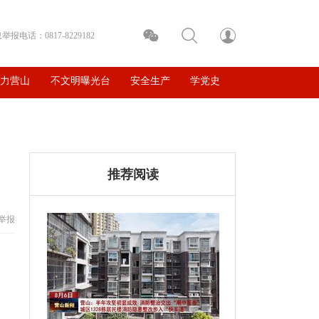
电话：0817-8229182
魅力营山
不文明曝光台
安全生产
学党史
推荐阅读
举报