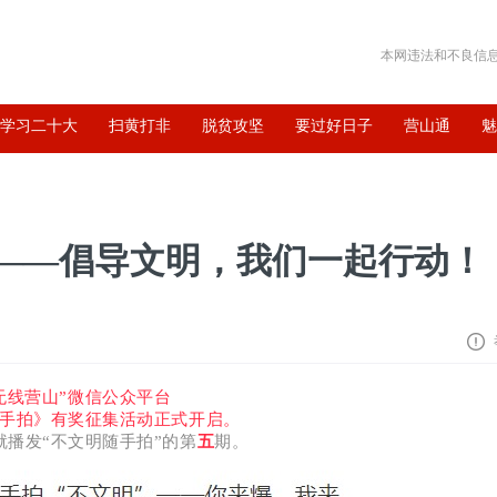
本网违法和不良信息举报
学习二十大
扫黄打非
脱贫攻坚
要过好日子
营山通
期——倡导文明，我们一起行动！
无线营山”微信公众平台
手拍》有奖征集活动正式开启。
就播发
“不文明随手拍”的第
五
期。