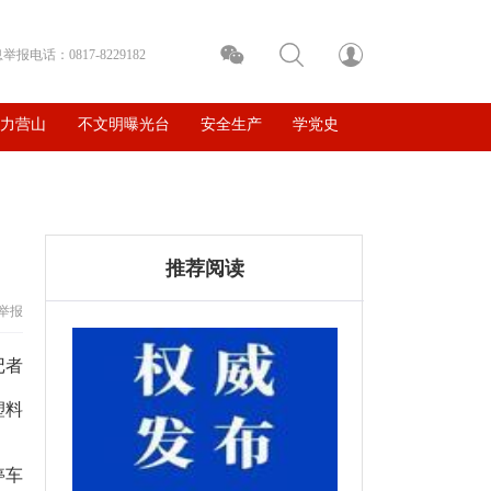
电话：0817-8229182
魅力营山
不文明曝光台
安全生产
学党史
推荐阅读
举报
记者
塑料
停车