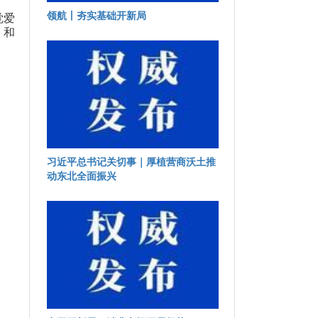
领航丨夯实基础开新局
觉爱
、和
习近平总书记关切事｜厚植营商沃土推
动东北全面振兴