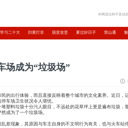
本网违法和不良信息举报
学习二十大
扫黄打非
脱贫攻坚
要过好日子
营山通
车场成为“垃圾场”
市民的出行体验，而且直接反映着整个城市的文化素养。近日，
该停车场卫生状况令人堪忧。
一堆塑料垃圾十分污人眼目，不远处的花草坪上更是遍布垃圾，
俨然成为了一个垃圾场。
脏乱差现象，其原因与车主自身的不文明行为有关，也与火车站