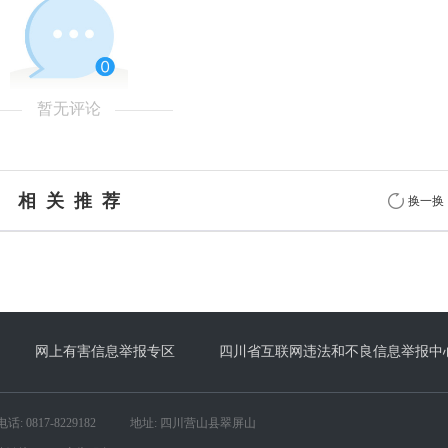
暂无评论
相 关 推 荐
换一换
网上有害信息举报专区
四川省互联网违法和不良信息举报中
: 0817-8229182
地址: 四川营山县翠屏山