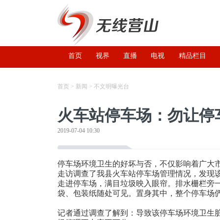
首页
视界
直播
电视
精品栏目
首页
>
新闻
>
不文明曝光台
火车站停车场：勿让停
2019-07-04 10:30
停车场环境卫生的好坏与否，不仅影响着广大
走访调查了我县火车站停车场管理情况，发现
走进停车场，满目垃圾映入眼帘。排水栅栏旁
袋、包装纸随处可见。置身其中，整个停车场
记者通过调查了解到：导致该停车场环境卫生