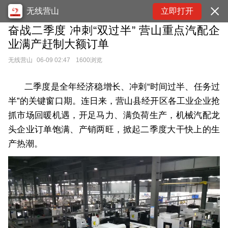
无线营山
立即打开
奋战二季度 冲刺“双过半” 营山重点汽配企
业满产赶制大额订单
无线营山
06-09 02:47
1600浏览
二季度是全年经济稳增长、冲刺“时间过半、任务过
半”的关键窗口期。连日来，营山县经开区各工业企业抢
抓市场回暖机遇，开足马力、满负荷生产，机械汽配龙
头企业订单饱满、产销两旺，掀起二季度大干快上的生
产热潮。