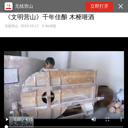
无线营山
立即打开
《文明营山》千年佳酿 木桠咂酒
无线营山
2019-10-17
5.3w浏览